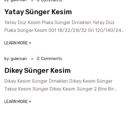
0
Comments
3×0,6 mm tırtıklı bıçak özelliği ile kesim
Yatay Sünger Kesim
yapılabilmektedir.– Makine sünger bloğu otomatik
olarak kesim alanına yükleyebilmektedir.– Kesilen […]
Yatay Düz Kesim Plaka Sünger Örnekleri Yatay Düz
Plaka Sünger Kesim 001 18/22/28/32 Gri 120/140/240
Plaka Sünger Yatay Düz Plaka Sünger Kesim 003
LEARN MORE +
14/15/22/26 Antrasit Plaka Süngerler Yatay Düz Plaka
Sünger Kesim 002 24/30/45 Beyaz 10/140/240 Plaka
by: gulersan
0
Comments
Süngerler Sable SC Yatay Kesme Makinesi Bu makina
Dikey Sünger Kesim
daire şeklindeki tabla üzerine konulan birden fazla
sünger bloğunun girilen […]
Dikey Kesim Sünger Örnekleri Dikey Kesim Sünger
Takoz Kesim Sünger Dikey Kesim Sünger 2 Bire Bir
Kesim Sünger CNC ve Dikey Kesim Sünger Koltuk
LEARN MORE +
Oturak Kesim Sünger Sable SD26 Dikey Sünger Kesme
Makinesi Dikey kesim makinesi dikey dilimleme yapmak
üzere tasarlanmıştır. Dayama tablaları ile sabit kesim
yapılmaktadır. Sabit kesim tablası, hareketli dayama