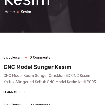
Home
Kesim
by: gulersan
0
Comments
CNC Model Sünger Kesim
CNC Model Kesim Sünger Örnekleri 3D CNC Kesim
Koltuk Süngerleri Koltuk CNC Model Kesim Kedi P003
Kedi Figürü CNC Model Balin Silindir Kesim Sünger
LEARN MORE +
Balin Silindir Sable SCT Yatay CNC Kesme Makinesi –
360 derece tur atabilen ve kasnak üzerinde dönen
by: gulersan